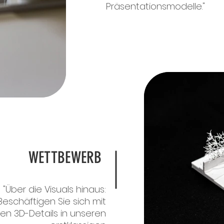
Präsentationsmodelle."
WETTBEWERB
"Über die Visuals hinaus:
Beschäftigen Sie sich mit
hen 3D-Details in unseren