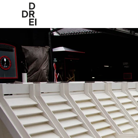
D DREI
W