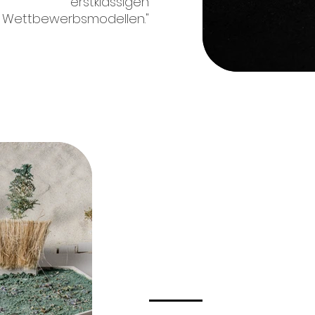
erstklassigen
Wettbewerbsmodellen."