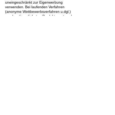
uneingeschränkt zur Eigenwerbung
verwenden. Bei laufenden Verfahren
(anonyme Wettbewerbsverfahren u.dgl.)
werden die gelieferten Produkte erst nach
Verfahrensentscheidung veröffentlicht.
Sollten Gründe vorliegen, die gelieferten
Produkte gar nicht oder erst zu einem
bestimmten Zeitpunkt zu veröffentlichen, ist
dies im Vorfeld vom Vertragspartner
unaufgefordert bekanntzugeben.
10. HAFTUNG
Eine Haftung für Schäden aufgrund Höherer
Gewalt ist ausgeschlossen.
Schadensersatzansprüche Dritter gegen
den Vertagspartner können nicht gegen
Raphael Tonitz geltend gemacht werden.
Der Vertragspartner stellt Raphael Tonitz
von jeglicher Verantwortung gegenüber
Dritten frei.
Raphael Tonitz ist nicht verantwortlich für
Projekt- oder Inhaltsänderungen, die durch
eine dritte Partei oder den Vertragspartner
nach Projektbeginn verursacht werden.
Inhaltliche Projektänderungen jeglicher Art